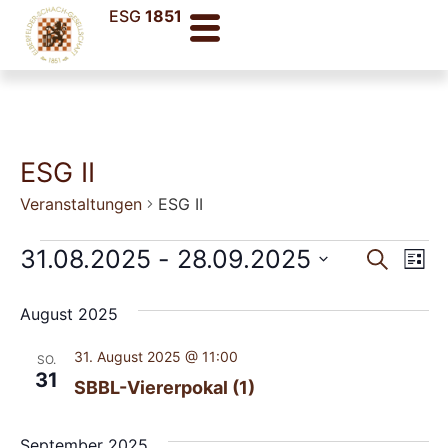
ESG
1851
ESG II
Veranstaltungen
ESG II
Veran
Ve
31.08.2025
 - 
28.09.2025
Suche
Liste
Datum
An
Such
wählen.
August 2025
Na
und
31. August 2025 @ 11:00
SO.
Ansic
31
SBBL-Viererpokal (1)
Navig
September 2025