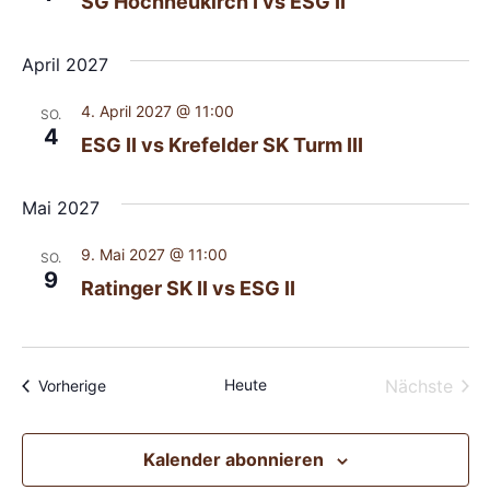
SG Hochneukirch I vs ESG II
April 2027
4. April 2027 @ 11:00
SO.
4
ESG II vs Krefelder SK Turm III
Mai 2027
9. Mai 2027 @ 11:00
SO.
9
Ratinger SK II vs ESG II
Vera
Heute
Nächste
Veranstaltungen
Vorherige
Kalender abonnieren