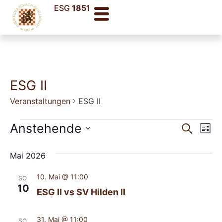
ESG
1851
ESG II
Veranstaltungen
ESG II
Veran
Ve
Anstehende
Suche
Liste
Datum
An
Such
wählen.
Mai 2026
Na
und
10. Mai @ 11:00
SO.
Ansic
10
ESG II vs SV Hilden II
Navig
31. Mai @ 11:00
SO.