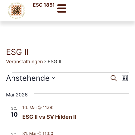
ESG
1851
ESG II
Veranstaltungen
ESG II
Veran
Ve
Anstehende
Suche
Liste
Datum
An
Such
wählen.
Mai 2026
Na
und
10. Mai @ 11:00
SO.
Ansic
10
ESG II vs SV Hilden II
Navig
31. Mai @ 11:00
SO.