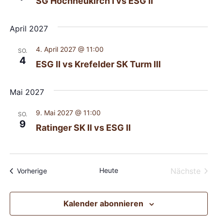
SG Hochneukirch I vs ESG II
April 2027
4. April 2027 @ 11:00
SO.
4
ESG II vs Krefelder SK Turm III
Mai 2027
9. Mai 2027 @ 11:00
SO.
9
Ratinger SK II vs ESG II
Vera
Heute
Nächste
Veranstaltungen
Vorherige
Kalender abonnieren