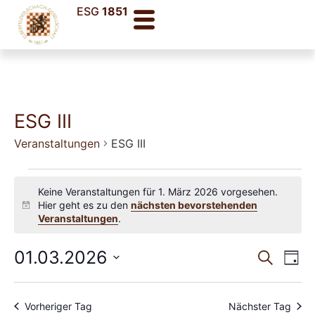
ESG
1851
ESG III
Veranstaltungen
ESG III
Keine Veranstaltungen für 1. März 2026 vorgesehen.
Hier geht es zu den
nächsten bevorstehenden
Hinweis
Veranstaltungen
.
Veran
Ve
01.03.2026
Suche
Tag
Datum
An
Such
wählen.
Na
und
Vorheriger Tag
Nächster Tag