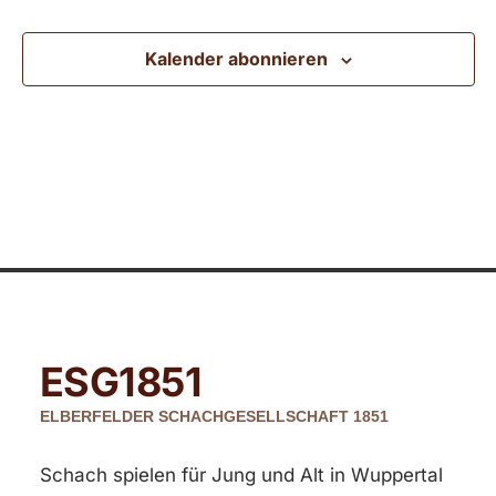
Ansic
Kalender abonnieren
Navig
ESG
1851
ELBERFELDER SCHACHGESELLSCHAFT 1851
Schach spielen für Jung und Alt in Wuppertal