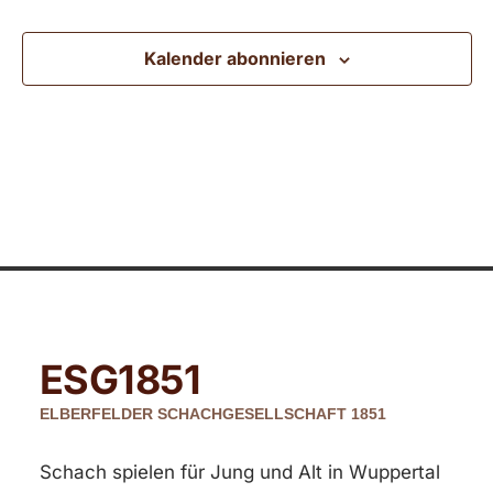
Ansic
Kalender abonnieren
Navig
ESG
1851
ELBERFELDER SCHACHGESELLSCHAFT 1851
Schach spielen für Jung und Alt in Wuppertal