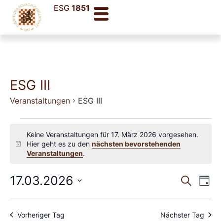
ESG
1851
ESG III
Veranstaltungen
ESG III
Keine Veranstaltungen für 17. März 2026 vorgesehen.
Hier geht es zu den
nächsten bevorstehenden
Hinweis
Veranstaltungen
.
Veran
Ve
17.03.2026
Suche
Tag
Datum
An
Such
wählen.
Na
und
Vorheriger Tag
Nächster Tag