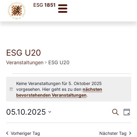
ESG
1851
ESG U20
Veranstaltungen
ESG U20
Keine Veranstaltungen für 5. Oktober 2025
vorgesehen. Hier geht es zu den
nächsten
Hinweis
bevorstehenden Veranstaltungen
.
Veran
Ve
05.10.2025
Suche
Tag
Datum
An
Such
wählen.
Na
und
Vorheriger Tag
Nächster Tag