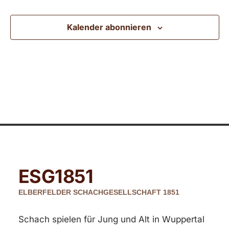
Ansic
Kalender abonnieren
Navig
ESG
1851
ELBERFELDER SCHACHGESELLSCHAFT 1851
Schach spielen für Jung und Alt in Wuppertal