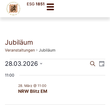
ESG
1851
Jubiläum
Veranstaltungen
Jubiläum
Veran
Ve
28.03.2026
Suche
Tag
Datum
An
Such
wählen.
11:00
Na
und
28. März @ 11:00
Ansic
NRW Blitz EM
Navig