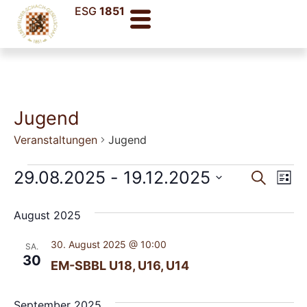
ESG
1851
Jugend
Veranstaltungen
Jugend
Veran
Ve
29.08.2025
 - 
19.12.2025
Suche
Liste
Datum
An
Such
wählen.
August 2025
Na
und
30. August 2025 @ 10:00
SA.
Ansic
30
EM-SBBL U18, U16, U14
Navig
September 2025