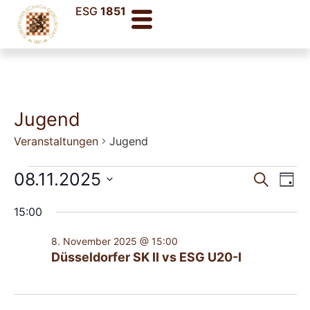
ESG
1851
Jugend
Veranstaltungen
Jugend
Veran
Ve
08.11.2025
Suche
Tag
Datum
An
Such
wählen.
15:00
Na
und
8. November 2025 @ 15:00
Ansic
Düsseldorfer SK II vs ESG U20-I
Navig