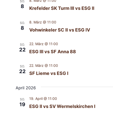
8. März @ 11:00
SO.
8
Krefelder SK Turm III vs ESG II
8. März @ 11:00
SO.
8
Vohwinkeler SC II vs ESG IV
22. März @ 11:00
SO.
22
ESG III vs SF Anna 88
22. März @ 11:00
SO.
22
SF Lieme vs ESG I
April 2026
19. April @ 11:00
SO.
19
ESG II vs SV Wermelskirchen I