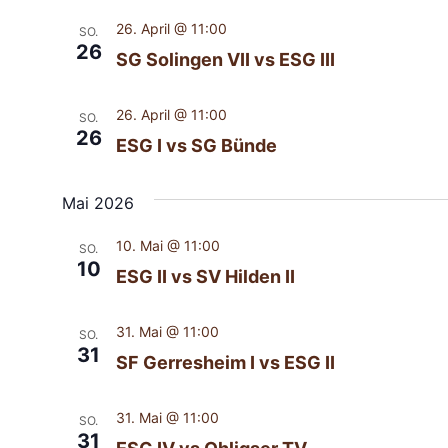
26. April @ 11:00
SO.
26
SG Solingen VII vs ESG III
26. April @ 11:00
SO.
26
ESG I vs SG Bünde
Mai 2026
10. Mai @ 11:00
SO.
10
ESG II vs SV Hilden II
31. Mai @ 11:00
SO.
31
SF Gerresheim I vs ESG II
31. Mai @ 11:00
SO.
31