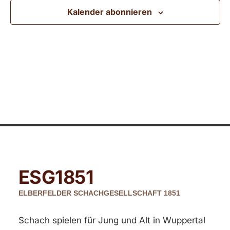
Ansic
Kalender abonnieren
Navig
ESG
1851
ELBERFELDER SCHACHGESELLSCHAFT 1851
Schach spielen für Jung und Alt in Wuppertal