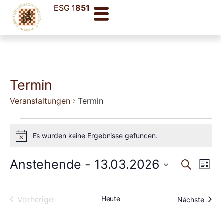
ESG
1851
Termin
Veranstaltungen
Termin
Es wurden keine Ergebnisse gefunden.
Hinweis
Veran
Ve
Anstehende
 - 
13.03.2026
Suche
Liste
Datum
An
Such
wählen.
Na
Veranstaltungen
und
Vorherige
Heute
Veran
Nächste