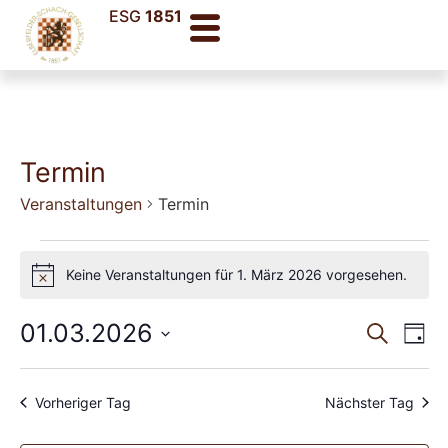
ESG
1851
Termin
Veranstaltungen
Termin
Keine Veranstaltungen für 1. März 2026 vorgesehen.
Hinweis
Veran
Ve
01.03.2026
Suche
Tag
Datum
An
Such
wählen.
Na
und
Vorheriger Tag
Nächster Tag