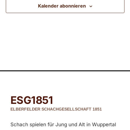
Ansic
Kalender abonnieren
Navig
ESG
1851
ELBERFELDER SCHACHGESELLSCHAFT 1851
Schach spielen für Jung und Alt in Wuppertal