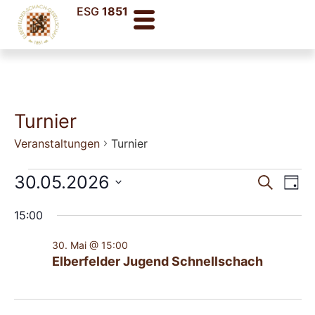
ESG
1851
Turnier
Veranstaltungen
Turnier
Veran
Ve
30.05.2026
Suche
Tag
Datum
An
Such
wählen.
15:00
Na
und
30. Mai @ 15:00
Ansic
Elberfelder Jugend Schnellschach
Navig