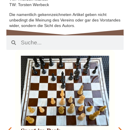
TW: Torsten Werbeck
Die namentlich gekennzeichneten Artikel geben nicht
unbedingt die Meinung des Vereins oder gar des Vorstandes
wider, sondern die Sicht des Autors.
Ger
Ver
960
J
Mit
Pun
Son
31-
zwe