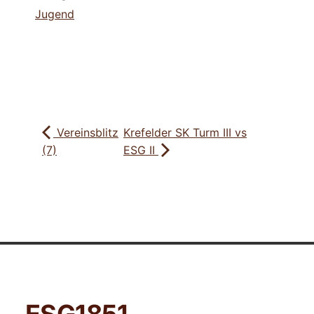
Jugend
Vereinsblitz
Krefelder SK Turm III vs
(7)
ESG II
ESG
1851