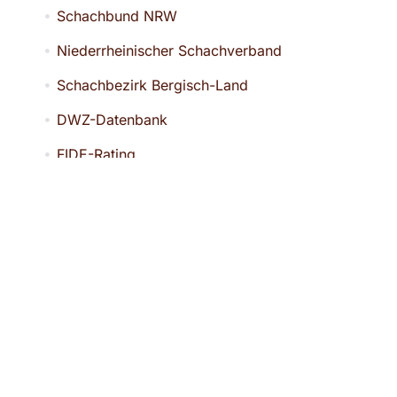
Schachbund NRW
Niederrheinischer Schachverband
Schachbezirk Bergisch-Land
DWZ-Datenbank
FIDE-Rating
KONTAKT
ESG1851
Konsumstraße 45
42285 Wuppertal
vorsitz@esg1851.de