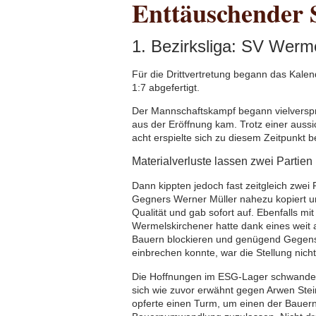
Enttäuschender S
1. Bezirksliga: SV Werme
Für die Drittvertretung begann das Kale
1:7 abgefertigt.
Der Mannschaftskampf begann vielverspr
aus der Eröffnung kam. Trotz einer auss
acht erspielte sich zu diesem Zeitpunkt b
Materialverluste lassen zwei Partien
Dann kippten jedoch fast zeitgleich zwei
Gegners Werner Müller nahezu kopiert und
Qualität und gab sofort auf. Ebenfalls 
Wermelskirchener hatte dank eines weit 
Bauern blockieren und genügend Gegensp
einbrechen konnte, war die Stellung nich
Die Hoffnungen im ESG-Lager schwanden sc
sich wie zuvor erwähnt gegen Arwen Stein
opferte einen Turm, um einen der Bauer