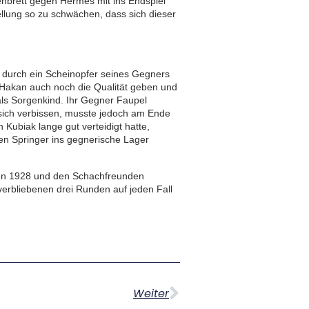
nbrett gegen Hermes mit ins Endspiel
lung so zu schwächen, dass sich dieser
t durch ein Scheinopfer seines Gegners
 Hakan auch noch die Qualität geben und
 als Sorgenkind. Ihr Gegner Faupel
e sich verbissen, musste jedoch am Ende
Kubiak lange gut verteidigt hatte,
en Springer ins gegnerische Lager
ngen 1928 und den Schachfreunden
erbliebenen drei Runden auf jeden Fall
Weiter