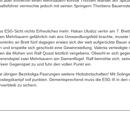
i aber immerhin einen Mehrbauern konnte Thorben Mantler am Spitze
tsführer vermochte jedoch mit seinen Springern Thorbens Bauernstel
us ESG-Sicht nichts Erfreuliches mehr. Hakan Uludüz verlor am 7. Bret
inen Mehrbauern gefährlich nah ans Umwandlungsfeld brachte, musste
Antonenko an Brett fünf dagegen erwies sich der weit aufgerückte Bauer
 und erspielte sich geschickt eine Gewinnstellung. Valeriia verteidigt
ren die Mühen von Ralf Quast letztlich vergebens. Obwohl er sich gegen 
gerendspiel zwei Mehrbauern am Damenflügel. Ralf bemühte sich, sein
 kein Gegenspiel zu und fuhr den vollen Punkt ein.
 die übrigen Bezirksliga-Paarungen weitere Hiobsbotschaften! Mit Soli
stiegskampf voll punkten. Dementsprechend muss die ESG III in den v
verbleib zu sichern.