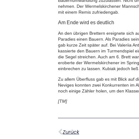
Bauernumwandlung zuzulassen. Nicht dre
nehmen. Der Wermelskirchener Mannschaf
mit einem Remis zufriedengab.
Am Ende wird es deutlich
An den übrigen Brettern ereignete sich a
Paradies einen Bauern. Als Paradies se
gab kurze Zeit später auf. Bei Valeriia 
kassierte den Bauern im Turmendspiel ein
die Segel streichen. Auch am 6. Brett wa
eroberte der Wermelskirchener im Sprin
einbrechen zu lassen. Kubiak jedoch ließ
Zu allem Überfluss gab es mit Blick auf
Neviges konnten zwei Konkurrenten im Ab
noch einige Zähler holen, um den Klassen
[TM]
Zurück