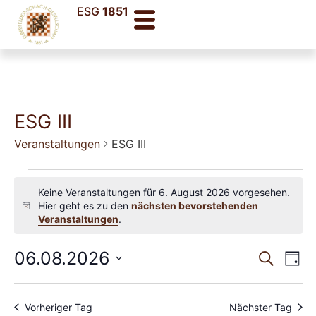
ESG
1851
ESG III
Veranstaltungen
ESG III
Keine Veranstaltungen für 6. August 2026 vorgesehen.
Hier geht es zu den
nächsten bevorstehenden
Hinweis
Veranstaltungen
.
Veran
Ve
06.08.2026
Suche
Tag
Datum
An
Such
wählen.
Na
und
Vorheriger Tag
Nächster Tag