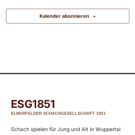
Ansic
Kalender abonnieren
Navig
ESG
1851
ELBERFELDER SCHACHGESELLSCHAFT 1851
Schach spielen für Jung und Alt in Wuppertal