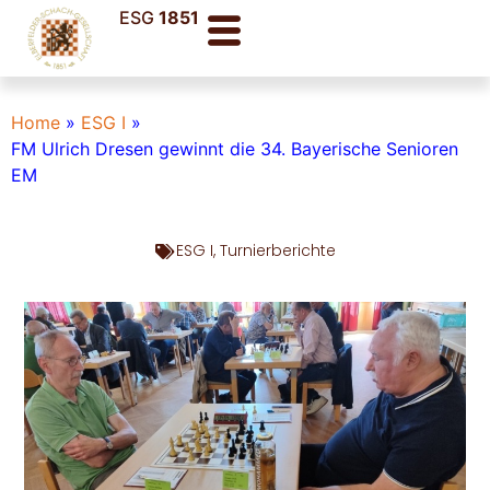
ESG
1851
Home
»
ESG I
»
FM Ulrich Dresen gewinnt die 34. Bayerische Senioren
EM
ESG I
,
Turnierberichte